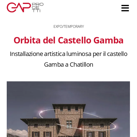
Salta
al
contenuto
EXPO/TEMPORARY
Orbita del Castello Gamba
Installazione artistica luminosa per il castello
Gamba a Chatillon